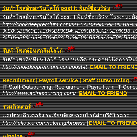
รับทำโพสอิทสกรีนโลโก้ post it พิมพ์ชื่อบริษัท
รับทำโพสอิทสกรีนโลโก้ post it พิมพ์ชื่อบริษัท โรงงา
http://chokdeepremium.com/%E0%B9%82%E0%B
%E0%B8%9E%E0%B8%B4%E0%B8%A1%E0%B8%9
%E0%B8%A3%E0%B8%B1%E0%B8%9A%E0%B8%
รับทำโพสต์อิทสกรีนโลโก้
รับทำโพสอิทพิมพ์โลโก้ โรงงานผลิต กระดาษโน๊ตกาวในตั
http://chokdeepremium.com/post-it
[
EMAIL TO FRIEN
Recruitment | Payroll service | Staff Outsourcing
IT Staff Outsourcing, Recruitment, Payroll and IT Consu
http://www.adiresourcing.com/
[
EMAIL TO FRIEND
]
รวมติวเตอร์
แอปรวมติวเตอร์และเรียนพิเศษออนไลน์ผ่านวิดีโอคอล
http://fellowie.com/tutoring/browse
[
EMAIL TO FRIEND
Aingine