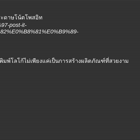
ทกระดาษโน้ตโพสอิท
post-it-
82%E0%B8%81%E0%B9%89-
พ์โลโก้ไม่เพียงแค่เป็นการสร้างผลิตภัณฑ์ที่สวยงาม