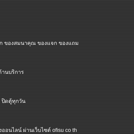
่ระลึก ของสมนาคุณ ของแจก ของแถม
ด้านบริการ
 ปิดตู้ทุกวัน
งออนไลน์ ผ่านเว็บไซต์ ofisu co th