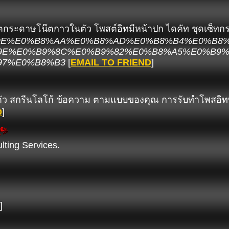
นผลิตกระดาษโน๊ตกาวในตัว โพสต์อิทมีหน้าปก ไดคัท ชุดเซ็
8%9E%E0%B8%AA%E0%B8%AD%E0%B8%B4%E0%B8%97-
E%E0%B9%8C%E0%B9%82%E0%B8%A5%E0%B9%
97%E0%B8%B3
[
EMAIL TO FRIEND
]
ว สกรีนโลโก้ ข้อความ ตามแบบของคุณ การรับทำโพสอิทพิม
D
]
lting Services.
]