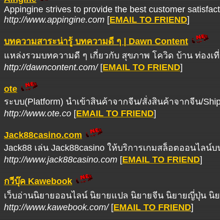
Appingine strives to provide the best customer satisfact
http://www.appingine.com
[
EMAIL TO FRIEND
]
บทความสาระน่ารู้ บทความดี ๆ | Dawn Content
แหล่งรวมบทความดี ๆ เกี่ยวกับ สุขภาพ โควิด บ้าน ท่องเที
http://dawncontent.com/
[
EMAIL TO FRIEND
]
ote
ระบบ(Platform) นำเข้าสินค้าจากจีน/สั่งสินค้าจากจีน/Shi
http://www.ote.co
[
EMAIL TO FRIEND
]
Jack88casino.com
Jack88 เล่น Jack88casino ให้บริการเกมสล็อตออนไลน์บน
http://www.jack88casino.com
[
EMAIL TO FRIEND
]
กวีบุ๊ค Kawebook
เว็บอ่านนิยายออนไลน์ นิยายแปล นิยายจีน นิยายญี่ปุ่น
http://www.kawebook.com/
[
EMAIL TO FRIEND
]