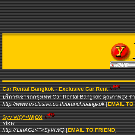
Car Rental Bangkok - Exclusive Car Rent
บริการเช่ารถกรุงเทพ Car Rental Bangkok คุณภาพสูง รา
http://www.exclusive.co.th/branch/bangkok
[
EMAIL TO
SyViWQ">
WjOX
YlKR
http://'LinAGz<'">SyViWQ
[
EMAIL TO FRIEND
]