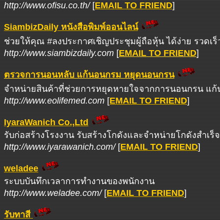
http://www.ofisu.co.th/
[
EMAIL TO FRIEND
]
SiambizDaily หนังสือพิมพ์ออนไลน์
ช่วยให้คุณ #ลงประกาศเชิญประชุมผู้ถือหุ้น ได้ง่าย รวดเ
http://www.siambizdaily.com
[
EMAIL TO FRIEND
]
ตรวจการนอนหลับ แก้นอนกรม หยุดนอนกรน
จำหน่ายสินค้าที่ช่วยการหยุดหายใจจากการนอนกรน แ
http://www.eolifemed.com
[
EMAIL TO FRIEND
]
IyaraWanich Co.,Ltd
รับก่อสร้างโรงงาน รับสร้างโกดังและจำหน่ายโกดังสำเร็
http://www.iyarawanich.com/
[
EMAIL TO FRIEND
]
weladee
ระบบบันทึกเวลาการทำงานของพนักงาน
http://www.weladee.com/
[
EMAIL TO FRIEND
]
รับทาสี