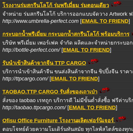
โรงงานร่มสกรีนโลโก้ ร่มพรีเมี่ยม ร่มตอนเดียว
จำหน่าย ร่มสกรีนโลโก้ บริการออกแบบจัดวาง Artwork ฟร
http://www.umbrella-perfect.com
[
EMAIL TO FRIEND
]
กระบอกน้ำพรีเมี่ยม กระบอกน้ำสกรีนโลโก้ พร้อมบริการ
บริษัท พรีเมี่ยม เพอร์เฟค จำกัด ผลิตและจำหน่ายกระบอ
http://bottle-perfect.com/
[
EMAIL TO FRIEND
]
รับนำเข้าสินค้าจากจีน TTP CARGO
บริการนำเข้าสินค้าจีน ขนส่งสินค้าจากจีน ชิปปิ้งจีน ราคา
http://ttpcargo.com/
[
EMAIL TO FRIEND
]
TAOBAO.TTP CARGO รับสั่งของเถาเป่า
สั่งของ taobao เรทถูก บริการดี ไม่มีขั้นต่ำสั่งซื้อ ฟรีค่าบริกา
http://taobao.ttpcargo.com/
[
EMAIL TO FRIEND
]
Ofisu Office Furniture โรงงานผลิตเฟอร์นิเจอร์
ตอบโจทย์ด้วยความโมเดิร์นทันสมัย ทุกไลฟ์สไตล์ของทุกเพศ 