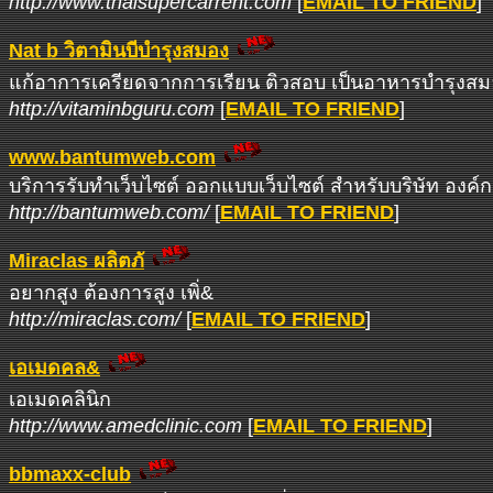
http://www.thaisupercarrent.com
[
EMAIL TO FRIEND
]
Nat b วิตามินบีบำรุงสมอง
แก้อาการเครียดจากการเรียน ติวสอบ เป็นอาหารบำรุงส
http://vitaminbguru.com
[
EMAIL TO FRIEND
]
www.bantumweb.com
บริการรับทำเว็บไซต์ ออกแบบเว็บไซต์ สำหรับบริษัท องค์
http://bantumweb.com/
[
EMAIL TO FRIEND
]
Miraclas ผลิตภั
อยากสูง ต้องการสูง เพิ่&
http://miraclas.com/
[
EMAIL TO FRIEND
]
เอเมดคล&
เอเมดคลินิก
http://www.amedclinic.com
[
EMAIL TO FRIEND
]
bbmaxx-club